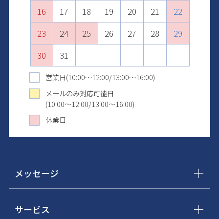
16
20
18
22
20
17
17
21
19
23
21
18
18
22
20
24
22
19
19
23
21
25
23
20
20
24
22
26
24
21
21
25
23
27
25
22
22
26
24
28
26
23
23
27
25
29
27
24
24
28
26
30
28
25
25
29
27
29
26
26
30
28
30
27
27
29
31
28
28
30
29
29
31
30
30
31
31
営業日(10:00～12:00/13:00～16:00)
メールのみ対応可能日
(10:00～12:00/13:00～16:00)
休業日
メッセージ
サービス