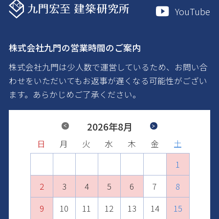
YouTube
株式会社九門の営業時間のご案内
株式会社九門は少人数で運営しているため、お問い合
わせをいただいてもお返事が遅くなる可能性がござい
ます。あらかじめご了承ください。
Previous
2026年8月
Next
日
日
日
日
日
日
月
月
月
月
月
月
火
火
火
火
火
火
水
水
水
水
水
水
木
木
木
木
木
木
金
金
金
金
金
金
土
土
土
土
土
土
1
2
1
3
1
2
4
2
3
1
5
3
4
2
6
4
1
1
5
3
7
5
2
2
6
4
8
6
3
3
7
5
9
7
4
10
4
8
6
8
5
11
5
9
7
9
6
10
12
10
6
8
7
11
13
11
7
9
8
12
10
14
12
8
9
13
11
15
13
10
9
10
14
12
16
14
11
11
15
13
17
15
12
12
16
14
18
16
13
13
17
15
19
17
14
14
18
16
20
18
15
15
19
17
21
19
16