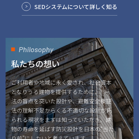
SEDシステムについて詳しく知る
Philosophy
私たちの想い
ご利用者や地域に永く愛され、社会資本
となりうる建物を提供するために。
法の盲点を突いた設計や、避難安全検証
法の理解不足からくる不適切な設計が見
られる現状をまずは知っていただき、建
物の寿命を延ばす防災設計を日本の“当た
り前”にしたいと考えています。