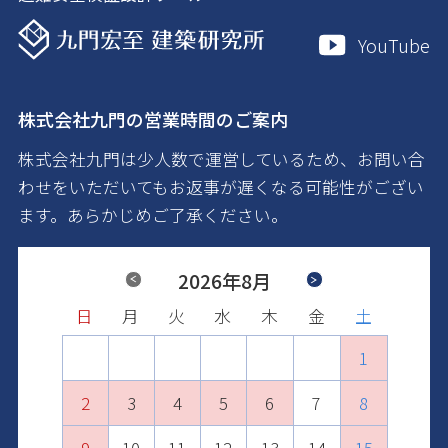
YouTube
株式会社九門の営業時間のご案内
株式会社九門は少人数で運営しているため、お問い合
わせをいただいてもお返事が遅くなる可能性がござい
ます。あらかじめご了承ください。
Previous
2026年8月
Next
日
日
日
日
日
日
月
月
月
月
月
月
火
火
火
火
火
火
水
水
水
水
水
水
木
木
木
木
木
木
金
金
金
金
金
金
土
土
土
土
土
土
1
2
1
3
1
2
4
2
3
1
5
3
4
2
6
4
1
1
5
3
7
5
2
2
6
4
8
6
3
3
7
5
9
7
4
10
4
8
6
8
5
11
5
9
7
9
6
10
12
10
6
8
7
11
13
11
7
9
8
12
10
14
12
8
9