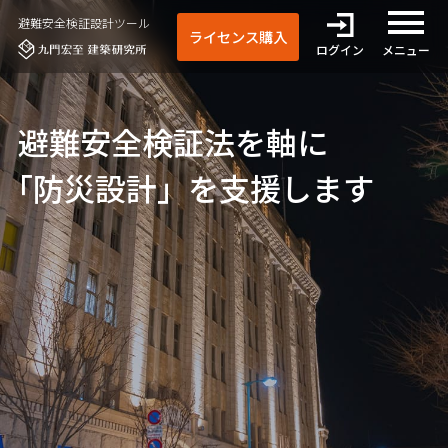
避難安全検証設計ツール
ライセンス購入
ログイン
全てのメニ
避難安全検証法を軸に
「防災設計」を支援します