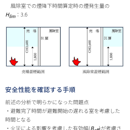
風除室での煙降下時間算定時の煙発生量の
H
：
3.6
lim
安全性能を確認する手順
前述の分析で明らかになった問題点
・避難完了時間が避難開始の遅れる室を考慮した
時間となる
・火災による影響を考慮した有効幅
(
B
)が考慮さ
eff