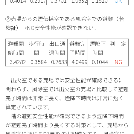
0.4014
0.2917
0.3701
1.0632
1.1520
OK
②売場からの煙伝播室である風除室での避難（階
検証）→NG安全性能が確認できない。
避難開
歩行時
出口通
避難完
煙降下
判 定
始時間
間
過時間
了時間
時間
3.4282
0.3584
0.2633
4.0499
0.1044
NG
出火室である売場では安全性能が確認できるに
関わらず、風除室では出火室の売場と比較して避難
完了時間は非常に長く、煙降下時間は非常に短く
算定されています。
階の避難安全性能が確認できるよう煙降下時間
が避難完了時間より長くする対策として、売場から
風除室に通じるD1扉を防火設備とする、風除室に