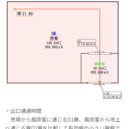
・出口通過時間
売場から風除室に通じる
D1
扉、風除室から地上
へ通じる扉
D2
扉を比較して有効幅の小さい扉幅で