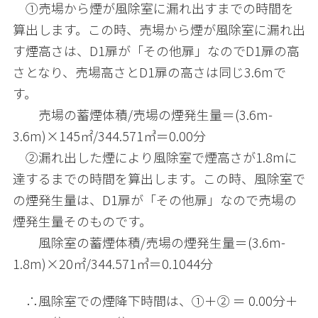
①売場から煙が風除室に漏れ出すまでの時間を
算出します。この時、売場から煙が風除室に漏れ出
す煙高さは、
D1
扉が「その他扉」なので
D1
扉の高
さとなり、売場高さと
D1
扉の高さは同じ
3.6m
で
す。
売場の蓄煙体積
/
売場の煙発生量＝
(3.6m-
3.6m)
×
145
㎡
/344.571
㎥＝
0.00
分
②漏れ出した煙により風除室で煙高さが
1.8m
に
達するまでの時間を算出します。この時、風除室で
の煙発生量は、
D1
扉が「その他扉」なので売場の
煙発生量そのものです。
風除室の蓄煙体積
/
売場の煙発生量＝
(3.6m-
1.8m)
×
20
㎡
/344.571
㎥＝
0.1044
分
∴風除室での煙降下時間は、①＋② ＝
0.00
分＋