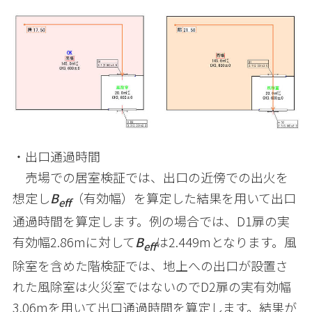
・出口通過時間
売場での居室検証では、出口の近傍での出火を
想定し
B
（有効幅）を算定した結果を用いて出口
eff
通過時間を算定します。例の場合では、
D1
扉の実
有効幅
2.86m
に対して
B
は
2.449m
となります。風
eff
除室を含めた階検証では、地上への出口が設置さ
れた風除室は火災室ではないので
D2
扉の実有効幅
3.06m
を用いて出口通過時間を算定します。結果が