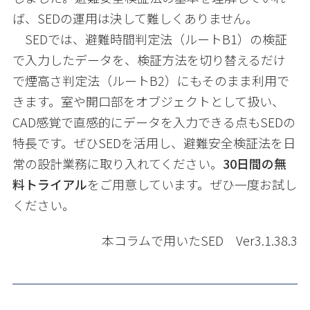
ば、
SED
の運用は決して難しくありません。
SED
では、避難時間判定法（ルート
B1
）の検証
で入力したデータを、検証方法を切り替えるだけ
で煙高さ判定法（ルート
B2
）にもそのまま利用で
きます。
室や開口部をオブジェクトとして扱い、
CAD感覚で直感的にデータを入力できる点もSEDの
特長です。
ぜひ
SED
を活用し、避難安全検証法を日
常の設計業務に取り入れてください。
30
日間の無
料トライアル
をご用意しています。ぜひ一度お試し
ください。
本コラムで用いた
SED
Ver3.1.38.3