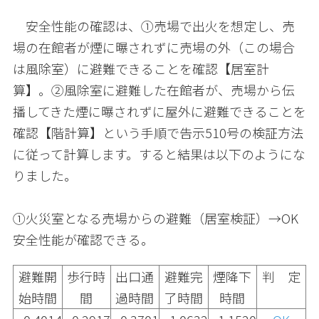
安全性能の確認は、①売場で出火を想定し、売
場の在館者が煙に曝されずに売場の外（この場合
は風除室）に避難できることを確認【居室計
算】。②風除室に避難した在館者が、売場から伝
播してきた煙に曝されずに屋外に避難できることを
確認【階計算】という手順で告示
510
号の検証方法
に従って計算します。すると結果は以下のようにな
りました。
①火災室となる売場からの避難（居室検証）→OK
安全性能が確認できる。
避難開
歩行時
出口通
避難完
煙降下
判 定
始時間
間
過時間
了時間
時間