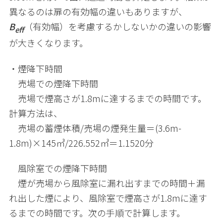
異なるのは扉の有効幅の違いもありますが、
B
（有効幅）を考慮するかしないかの違いの影響
eff
が大きくなります。
・煙降下時間
売場での煙降下時間
売場で煙高さが
1.8m
に達するまでの時間です。
計算方法は、
売場の蓄煙体積
/
売場の煙発生量＝
(3.6m-
1.8m)
×
145
㎥
/226.552
㎥＝
1.1520
分
風除室での煙降下時間
煙が売場から風除室に漏れ出すまでの時間＋漏
れ出した煙により、風除室で煙高さが
1.8m
に達す
るまでの時間です。次の手順で計算します。