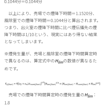
0.1044
分＝
0.1044
分
以上により、売場での煙降下時間＝
1.1520
分、
風除室での煙降下時間＝
0.1044
分と算出されます。
つまり、出火室の煙降下時間に比べ煙伝播先の煙
降下時間は
1/10
という、現実にはあり得ない結果
となってしまいます。
※煙発生量が、売場と風除室の煙降下時間算定時
で異なるのは、算定式中の
H
の数値が異なるた
lim
めです。
売場での煙降下時間算定時の煙発生量の
H
：
lim
1.8