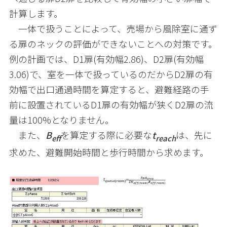
計算します。
一体で扱うことによって、売場から風除室に通ず
る扉のネックの評価ができないことへの対策です。
例の計画では、
D1
扉
(
有効幅
2.86)
、
D2
扉
(
有効幅
3.06)
で、室を一体で扱っているのだから
D2
扉の有
効幅で出口通過時間を算定すると、避難経路の手
前に設置されている
D1
扉の有効幅が狭く
D2
扉の流
量は
100%
となりません。
また、
B
を算定する際に必要な
t
は、先に
eff
reach
求めた、避難開始時間と歩行時間から求めます。