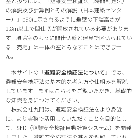
室と扱うには、「避難安全検証法（時間判定法）
の解説及び計算例とその解説（日本建築センタ
ー）」
p90
に示されるように垂壁の下端高さが
1.8m
以上で間仕切が開放されている必要がありま
す。風除室のように間仕切壁と建具で区切られてい
る「売場」は一体の室とみなすことはできませ
ん。
本サイトの「
避難安全検証法について
」では、
避難安全検証法の基本的な考え方や仕組みを解説
しています。まずはこちらをご覧いただき、基礎的
な知識を身につけてください。
株式会社九門は、避難安全検証法をより身近
に、より実務で活用していただくことを目的とし
て、
SED
（避難安全検証自動計算システム）を開発
しました。避難安全検証法の基本を理解していれ