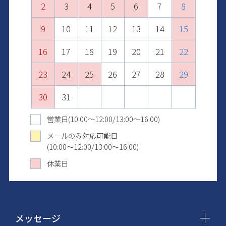
2
6
4
8
6
3
3
7
5
9
7
4
10
4
8
6
8
5
11
5
9
7
9
6
10
12
10
6
8
7
11
13
11
7
9
8
12
10
14
12
8
9
13
11
15
13
10
9
10
14
12
16
14
11
11
15
13
17
15
12
12
16
14
18
16
13
13
17
15
19
17
14
14
18
16
20
18
15
15
19
17
21
19
16
16
20
18
22
20
17
17
21
19
23
21
18
18
22
20
24
22
19
19
23
21
25
23
20
20
24
22
26
24
21
21
25
23
27
25
22
22
26
24
28
26
23
23
27
25
29
27
24
24
28
26
30
28
25
25
29
27
29
26
26
30
28
30
27
27
29
31
28
28
30
29
29
31
30
30
31
31
営業日(10:00～12:00/13:00～16:00)
メールのみ対応可能日
(10:00～12:00/13:00～16:00)
休業日
メッセージ