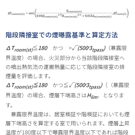
階段隣接室での煙曝露基準と算定方法
∆T
≦
180
かつ
>
√(500⁄3
)
（暴露限
room(st)
tpass
界温度）の場合、火災部分から当該階段隣接室へ
の噴出熱気流の運搬熱量に応じて階段隣接室の排
煙量を評価します。
∆T
≦
180
かつ≦
√(500⁄3
)
（（暴露限
room(st)
tpass
界温度）の場合、煙層下端高さは
H
、となりま
lim
す。
暴露限界温度は、居室検証や階検証においても煙
層下端高さを算定する室で用いられます。煙層上昇
温度が
180
度以下で曝露限界温度以下であれば階段