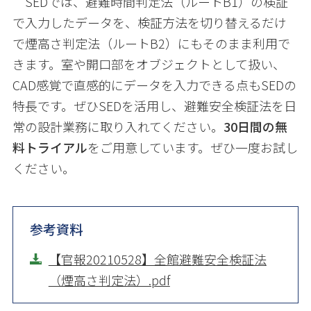
SED
では、避難時間判定法（ルート
B1
）の検証
で入力したデータを、検証方法を切り替えるだけ
で煙高さ判定法（ルート
B2
）にもそのまま利用で
きます。
室や開口部をオブジェクトとして扱い、
CAD感覚で直感的にデータを入力できる点もSEDの
特長です。
ぜひ
SED
を活用し、避難安全検証法を日
常の設計業務に取り入れてください。
30
日間の無
料トライアル
をご用意しています。ぜひ一度お試し
ください。
参考資料
【官報20210528】全館避難安全検証法
（煙高さ判定法）.pdf