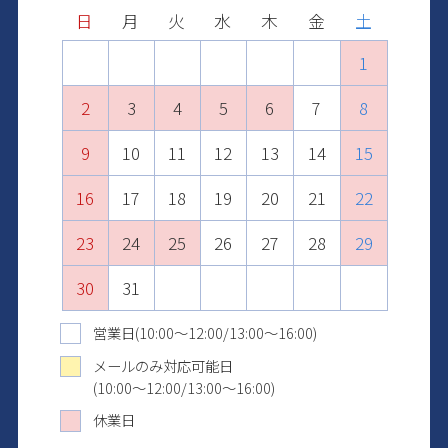
Next
日
日
日
日
日
日
月
月
月
月
月
月
火
火
火
火
火
火
水
水
水
水
水
水
木
木
木
木
木
木
金
金
金
金
金
金
土
土
土
土
土
土
1
2
1
3
1
2
4
2
3
1
5
3
4
2
6
4
1
1
5
3
7
5
2
2
6
4
8
6
3
3
7
5
9
7
4
10
4
8
6
8
5
11
5
9
7
9
6
10
12
10
6
8
7
11
13
11
7
9
8
12
10
14
12
8
9
13
11
15
13
10
9
10
14
12
16
14
11
11
15
13
17
15
12
12
16
14
18
16
13
13
17
15
19
17
14
14
18
16
20
18
15
15
19
17
21
19
16
16
20
18
22
20
17
17
21
19
23
21
18
18
22
20
24
22
19
19
23
21
25
23
20
20
24
22
26
24
21
21
25
23
27
25
22
22
26
24
28
26
23
23
27
25
29
27
24
24
28
26
30
28
25
25
29
27
29
26
26
30
28
30
27
27
29
31
28
28
30
29
29
31
30
30
31
31
営業日(10:00～12:00/13:00～16:00)
メールのみ対応可能日
(10:00～12:00/13:00～16:00)
休業日