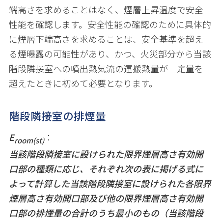
端高さを求めることはなく、煙層上昇温度で安全
性能を確認します。安全性能の確認のために具体的
に煙層下端高さを求めることは、安全基準を超え
る煙曝露の可能性があり、かつ、火災部分から当該
階段隣接室への噴出熱気流の運搬熱量が一定量を
超えたときに初めて必要となります。
階段隣接室の排煙量
E
：
room(st)
当該階段隣接室に設けられた限界煙層高さ有効開
口部の種類に応じ、それぞれ次の表に掲げる式に
よって計算した当該階段隣接室に設けられた各限界
煙層高さ有効開口部及び他の限界煙層高さ有効開
口部の排煙量の合計のうち最小のもの（当該階段