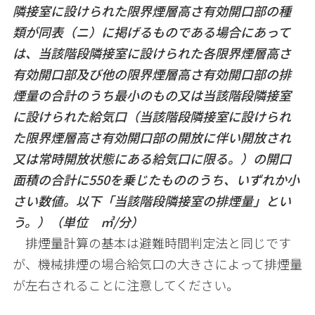
隣接室に設けられた限界煙層高さ有効開口部の種
類が同表（ニ）に掲げるものである場合にあって
は、当該階段隣接室に設けられた各限界煙層高さ
有効開口部及び他の限界煙層高さ有効開口部の排
煙量の合計のうち最小のもの又は当該階段隣接室
に設けられた給気口（当該階段隣接室に設けられ
た限界煙層高さ有効開口部の開放に伴い開放され
又は常時開放状態にある給気口に限る。）の開口
面積の合計に
550
を乗じたもののうち、いずれか小
さい数値。以下「当該階段隣接室の排煙量」とい
う。）（単位 ㎥
/
分）
排煙量計算の基本は避難時間判定法と同じです
が、機械排煙の場合給気口の大きさによって排煙量
が左右されることに注意してください。