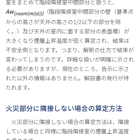
室をまとめて階段隣接室中間部分と扱うと、
Aw
（階段隣接室中間部分の壁（基準点
(room(m(st)))
からの高さが天井の高さの1/2以下の部分を除
く。）及び天井の室内に面する部分の表面積）が
大きくなり煙層上昇温度が低く算定され、結果は
不安全側となります。つまり、解釈の仕方で結果が
変わってしまうのです。詳細な扱いが明確に示され
る必要がありますが、現在のところ、告示に示さ
れた以外の情報はありません。解説書の発行が待
たれます。
火災部分に隣接しない場合の算定方法
火災部分に隣接しない場合の算定方法は、隣接
している場合と同様に階段隣接室の煙層上昇温度