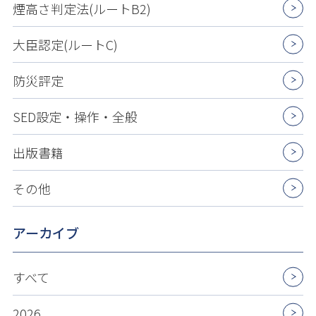
煙高さ判定法(ルートB2)
大臣認定(ルートC)
防災評定
SED設定・操作・全般
出版書籍
その他
アーカイブ
すべて
2026