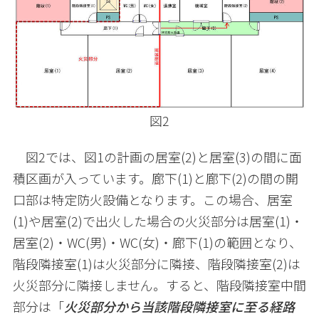
図2
図
2
では、図
1
の計画の居室
(2)
と居室
(3)
の間に面
積区画が入っています。廊下
(1)
と廊下
(2)
の間の開
口部は特定防火設備となります。この場合、居室
(1)
や居室
(2)
で出火した場合の火災部分は居室
(1)
・
居室
(2)
・
WC(
男
)
・
WC(
女
)
・廊下
(1)
の範囲となり、
階段隣接室
(1)
は火災部分に隣接、階段隣接室
(2)
は
火災部分に隣接しません。すると、階段隣接室中間
部分は「
火災部分から当該階段隣接室に至る経路