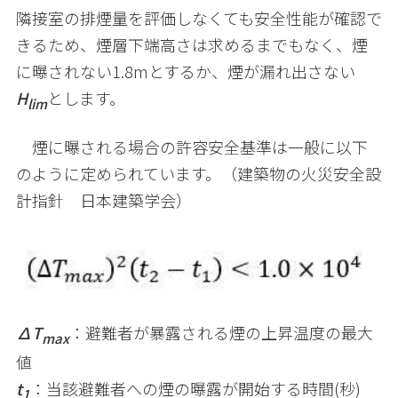
隣接室の排煙量を評価しなくても安全性能が確認で
きるため、煙層下端高さは求めるまでもなく、煙
に曝されない
1.8m
とするか、煙が漏れ出さない
H
とします。
lim
煙に曝される場合の許容安全基準は一般に以下
のように定められています。（建築物の火災安全設
計指針 日本建築学会）
∆T
：避難者が暴露される煙の上昇温度の最大
max
値
t
：当該避難者への煙の曝露が開始する時間
(
秒
)
1