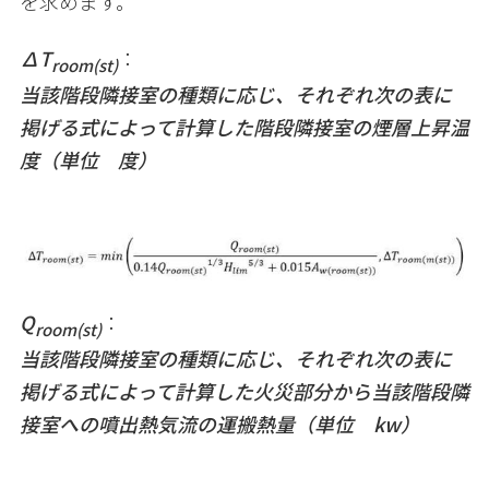
を求めます。
∆T
：
room(st)
当該階段隣接室の種類に応じ、それぞれ次の表に
掲げる式によって計算した階段隣接室の煙層上昇温
度（単位 度）
Q
：
room(st)
当該階段隣接室の種類に応じ、それぞれ次の表に
掲げる式によって計算した火災部分から当該階段隣
接室への噴出熱気流の運搬熱量（単位
kw
）