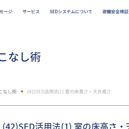
セージ
サービス
SEDシステムについて
避難安全検証
検証法の正しい使い方
・サポート
部分的に相談したい
利用のメリット・デメリット
SEDを使いこなしたい
避
こなし術
こなし術
(42)SED活用法(1) 室の床高さ・天井高さ
(42)SED活用法(1) 室の床高さ