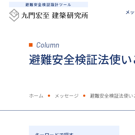
避難安全検証設計ツール
メッ
メッセージ
建築防災設計サポート
SEDシステムについて
避難安全検証法について
Column
避難安全検証法使いこなし術
検証計算を依頼したい
私たちの想い
避難安全検証法ルートB1とB2の違い
SEDシステムの活用法
継続的に相談したい
書籍販売
避難安全
販売
避難安全検証法使い
ホーム
メッセージ
避難安全検証法使い
キーワードで探す