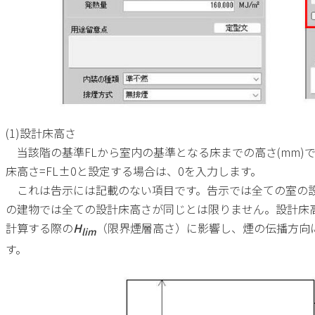
(1)設計床高さ
当該階の基準
FL
から室内の基準となる床までの高さ
(mm)
床高さ
=FL±0
と設定する場合は、
0
を入力します。
これは告示には記載のない項目です。告示では全ての室の設
の建物では全ての設計床高さが同じとは限りません。設計床
計算する際の
H
（限界煙層高さ）に影響し、煙の伝播方向
lim
す。