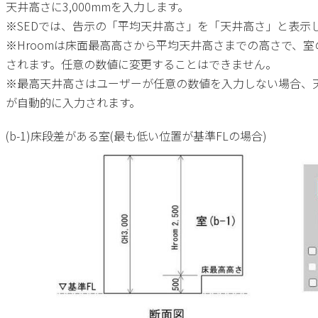
天井高さに
3,000mm
を入力します。
※
SED
では、告示の「平均天井高さ」を「天井高さ」と表示
※
Hroom
は床面最高高さから平均天井高さまでの高さで、室
されます。任意の数値に変更することはできません。
※最高天井高さはユーザーが任意の数値を入力しない場合、
が自動的に入力されます。
(b-1)床段差がある室
(
最も低い位置が基準
FL
の場合
)