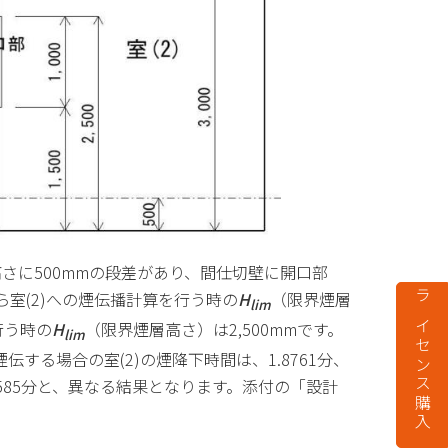
高さに
500mm
の段差があり、間仕切壁に開口部
ら室
(2)
への煙伝播計算を行う時の
H
（限界煙層
lim
ライセンス購入
行う時の
H
（限界煙層高さ）は
2,500mm
です。
lim
煙伝する場合の室
(2)
の煙降下時間は、
1.8761
分、
585
分と、異なる結果となります。添付の「設計