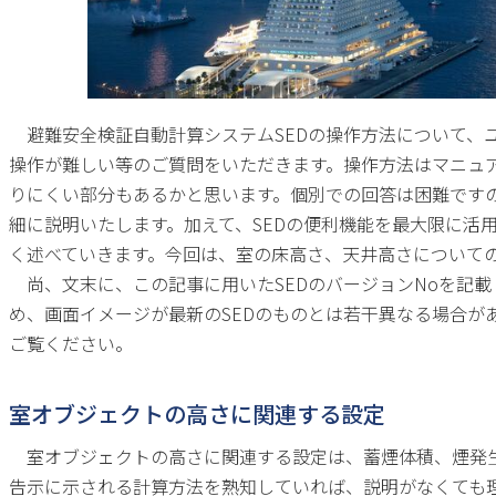
避難安全検証自動計算システム
SED
の操作方法について、
操作が難しい等のご質問をいただきます。操作方法はマニュ
りにくい部分もあるかと思います。個別での回答は困難です
細に説明いたします。加えて、
SED
の便利機能を最大限に活
く述べていきます。今回は、室の床高さ、天井高さについて
尚、文末に、この記事に用いた
SED
のバージョン
No
を記載
め、画面イメージが最新の
SED
のものとは若干異なる場合が
ご覧ください。
室オブジェクトの高さに関連する設定
室オブジェクトの高さに関連する設定は、蓄煙体積、煙発生
告示に示される計算方法を熟知していれば、説明がなくても