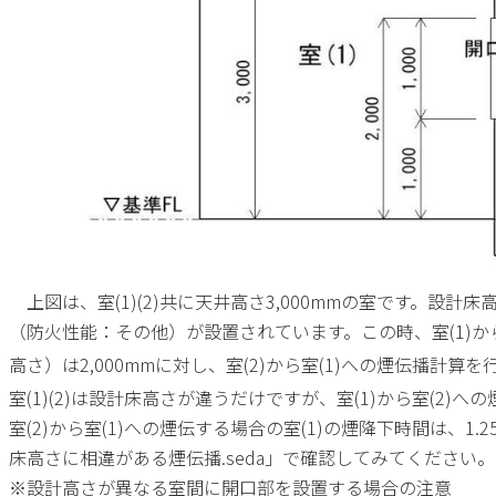
上図は、室
(1)(2)
共に天井高さ
3,000mm
の室です。設計床
（防火性能：その他）が設置されています。この時、室
(1)
か
高さ）は
2,000mm
に対し、室
(2)
から室
(1)
への煙伝播計算を
室
(1)(2)
は設計床高さが違うだけですが、室
(1)
から室
(2)
への
室
(2)
から室
(1)
への煙伝する場合の室
(1)
の煙降下時間は、
1.2
床高さに相違がある煙伝播
.seda
」で確認してみてください。
※設計高さが異なる室間に開口部を設置する場合の注意