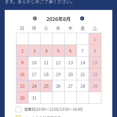
ます。あらかじめご了承ください。
Previous
2026年8月
Next
日
日
日
日
日
日
月
月
月
月
月
月
火
火
火
火
火
火
水
水
水
水
水
水
木
木
木
木
木
木
金
金
金
金
金
金
土
土
土
土
土
土
1
2
1
3
1
2
4
2
3
1
5
3
4
2
6
4
1
1
5
3
7
5
2
2
6
4
8
6
3
3
7
5
9
7
4
10
4
8
6
8
5
11
5
9
7
9
6
10
12
10
6
8
7
11
13
11
7
9
8
12
10
14
12
8
9
13
11
15
13
10
9
10
14
12
16
14
11
11
15
13
17
15
12
12
16
14
18
16
13
13
17
15
19
17
14
14
18
16
20
18
15
15
19
17
21
19
16
16
20
18
22
20
17
17
21
19
23
21
18
18
22
20
24
22
19
19
23
21
25
23
20
20
24
22
26
24
21
21
25
23
27
25
22
22
26
24
28
26
23
23
27
25
29
27
24
24
28
26
30
28
25
25
29
27
29
26
26
30
28
30
27
27
29
31
28
28
30
29
29
31
30
30
31
31
営業日(10:00～12:00/13:00～16:00)