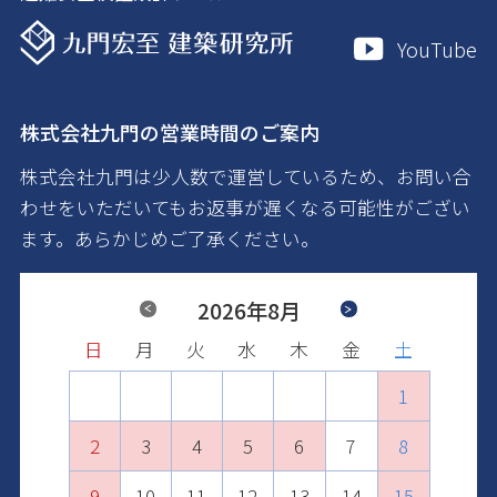
YouTube
株式会社九門の営業時間のご案内
株式会社九門は少人数で運営しているため、お問い合
わせをいただいてもお返事が遅くなる可能性がござい
ます。あらかじめご了承ください。
Previous
2026年8月
Next
日
日
日
日
日
日
月
月
月
月
月
月
火
火
火
火
火
火
水
水
水
水
水
水
木
木
木
木
木
木
金
金
金
金
金
金
土
土
土
土
土
土
1
2
1
3
1
2
4
2
3
1
5
3
4
2
6
4
1
1
5
3
7
5
2
2
6
4
8
6
3
3
7
5
9
7
4
10
4
8
6
8
5
11
5
9
7
9
6
10
12
10
6
8
7
11
13
11
7
9
8
12
10
14
12
8
9
13
11
15
13
10
9
10
14
12
16
14
11
11
15
13
17
15
12
12
16
14
18
16
13
13
17
15
19
17
14
14
18
16
20
18
15
15
19
17
21
19
16