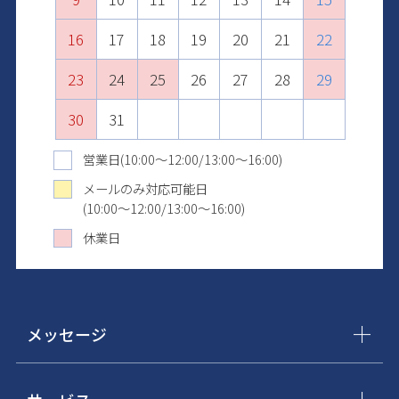
16
20
18
22
20
17
17
21
19
23
21
18
18
22
20
24
22
19
19
23
21
25
23
20
20
24
22
26
24
21
21
25
23
27
25
22
22
26
24
28
26
23
23
27
25
29
27
24
24
28
26
30
28
25
25
29
27
29
26
26
30
28
30
27
27
29
31
28
28
30
29
29
31
30
30
31
31
営業日(10:00～12:00/13:00～16:00)
メールのみ対応可能日
(10:00～12:00/13:00～16:00)
休業日
メッセージ