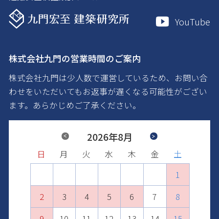
YouTube
株式会社九門の営業時間のご案内
株式会社九門は少人数で運営しているため、お問い合
わせをいただいてもお返事が遅くなる可能性がござい
ます。あらかじめご了承ください。
Previous
2026年8月
Next
日
日
日
日
日
日
月
月
月
月
月
月
火
火
火
火
火
火
水
水
水
水
水
水
木
木
木
木
木
木
金
金
金
金
金
金
土
土
土
土
土
土
1
2
1
3
1
2
4
2
3
1
5
3
4
2
6
4
1
1
5
3
7
5
2
2
6
4
8
6
3
3
7
5
9
7
4
10
4
8
6
8
5
11
5
9
7
9
6
10
12
10
6
8
7
11
13
11
7
9
8
12
10
14
12
8
9
13
11
15
13
10
9
10
14
12
16
14
11
11
15
13
17
15
12
12
16
14
18
16
13
13
17
15
19
17
14
14
18
16
20
18
15
15
19
17
21
19
16