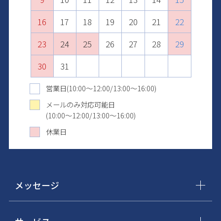
16
20
18
22
20
17
17
21
19
23
21
18
18
22
20
24
22
19
19
23
21
25
23
20
20
24
22
26
24
21
21
25
23
27
25
22
22
26
24
28
26
23
23
27
25
29
27
24
24
28
26
30
28
25
25
29
27
29
26
26
30
28
30
27
27
29
31
28
28
30
29
29
31
30
30
31
31
営業日(10:00～12:00/13:00～16:00)
メールのみ対応可能日
(10:00～12:00/13:00～16:00)
休業日
メッセージ