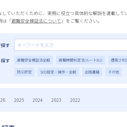
なしていただくために、実務に役立つ具体的な解説を連載して
明は「
避難安全検証法について
」をご覧ください。
で探す
ら探す
避難安全検証法全般
避難時間判定法(ルートB1)
煙高さ判定
防災評定
SED設定・操作・全般
出版書籍
その他
026
2025
2024
2023
2022