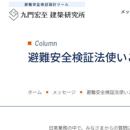
避難安全検証設計ツール
メッ
メッセージ
建築防災設計サポート
SEDシステムについて
避難安全検証法について
Column
避難安全検証法使いこなし術
検証計算を依頼したい
私たちの想い
避難安全検証法ルートB1とB2の違い
SEDシステムの活用法
継続的に相談したい
書籍販売
避難安全
販売
避難安全検証法使い
ホーム
メッセージ
避難安全検証法使い
日常業務の中で、みなさまからの質問