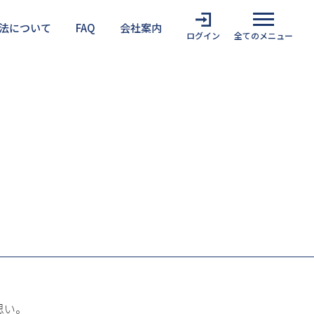
法について
FAQ
会社案内
ログイン
全てのメニュー
難安全検証法を利用する上での注意点
思い。