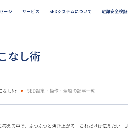
セージ
サービス
SEDシステムについて
避難安全検証
検証法の正しい使い方
・サポート
部分的に相談したい
利用のメリット・デメリット
SEDを使いこなしたい
避
こなし術
こなし術
SED設定・操作・全般の記事一覧
に答える中で、ふつふつと沸き上がる「これだけは伝えたい」