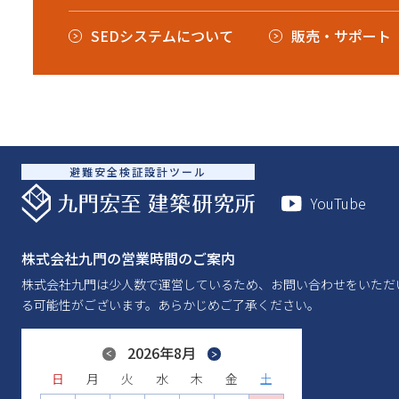
SEDシステムについて
販売・サポート
避難安全検証設計ツール
YouTube
株式会社九門の営業時間のご案内
株式会社九門は少人数で運営しているため、お問い合わせをいただ
る可能性がございます。あらかじめご了承ください。
Previous
2026年8月
Next
日
日
日
日
日
日
月
月
月
月
月
月
火
火
火
火
火
火
水
水
水
水
水
水
木
木
木
木
木
木
金
金
金
金
金
金
土
土
土
土
土
土