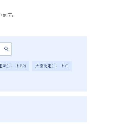
います。
法(ルートB2)
大臣認定(ルートC)