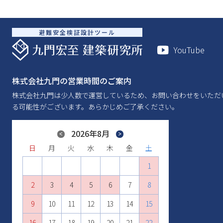
避難安全検証設計ツール
YouTube
株式会社九門の営業時間のご案内
株式会社九門は少人数で運営しているため、お問い合わせをいただ
る可能性がございます。あらかじめご了承ください。
Previous
2026年8月
Next
日
日
日
日
日
日
月
月
月
月
月
月
火
火
火
火
火
火
水
水
水
水
水
水
木
木
木
木
木
木
金
金
金
金
金
金
土
土
土
土
土
土
1
2
1
3
1
2
4
2
3
1
5
3
4
2
6
4
1
1
5
3
7
5
2
2
6
4
8
6
3
3
7
5
9
7
4
10
4
8
6
8
5
11
5
9
7
9
6
10
12
10
6
8
7
11
13
11
7
9
8
12
10
14
12
8
9
13
11
15
13
10
9
10
14
12
16
14
11
11
15
13
17
15
12
12
16
14
18
16
13
13
17
15
19
17
14
14
18
16
20
18
15
15
19
17
21
19
16
16
20
18
22
20
17
17
21
19
23
21
18
18
22
20
24
22
19
19
23
21
25
23
20
20
24
22
26
24
21
21
25
23
27
25
22
22
26
24
28
26
23