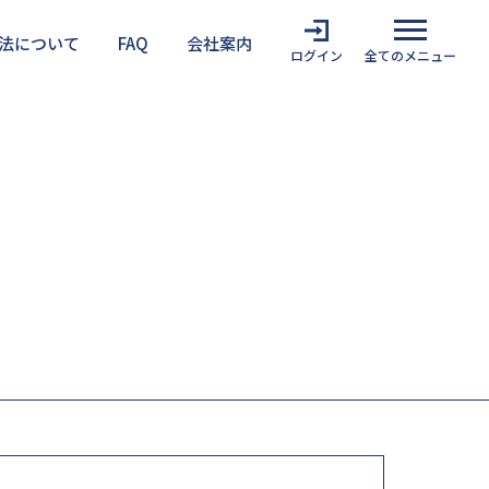
法について
FAQ
会社案内
ログイン
全てのメニュー
難安全検証法を利用する上での注意点