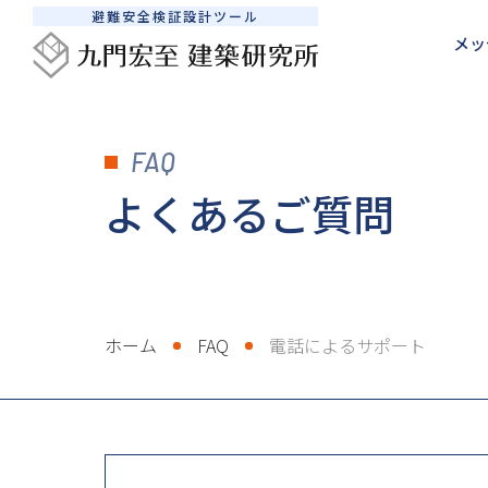
避難安全検証設計ツール
メッ
メッセージ
建築防災設計サポート
SEDシステムについて
避難安全検証法について
FAQ
避難安全検証法使いこなし術
検証計算を依頼したい
私たちの想い
避難安全検証法ルートB1とB2の違い
SEDシステムの活用法
継続的に相談したい
書籍販売
避難安全
販売
よくあるご質問
ホーム
FAQ
電話によるサポート