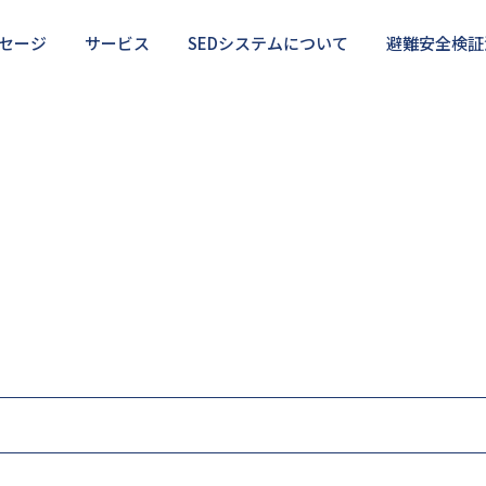
セージ
サービス
SEDシステムについて
避難安全検証
検証法の正しい使い方
・サポート
部分的に相談したい
利用のメリット・デメリット
SEDを使いこなしたい
避