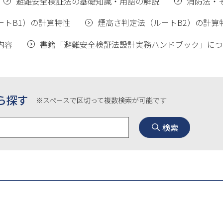
避難安全検証法の基礎知識・用語の解説
消防法・
ートB1）の計算特性
煙高さ判定法（ルートB2）の計算
内容
書籍「避難安全検証法設計実務ハンドブック」につ
ら探す
※スペースで区切って複数検索が可能です
検索