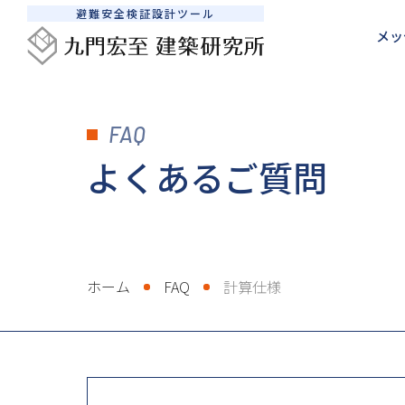
避難安全検証設計ツール
メッ
メッセージ
建築防災設計サポート
SEDシステムについて
避難安全検証法について
FAQ
避難安全検証法使いこなし術
検証計算を依頼したい
私たちの想い
避難安全検証法ルートB1とB2の違い
SEDシステムの活用法
継続的に相談したい
書籍販売
避難安全
販売
よくあるご質問
ホーム
FAQ
計算仕様