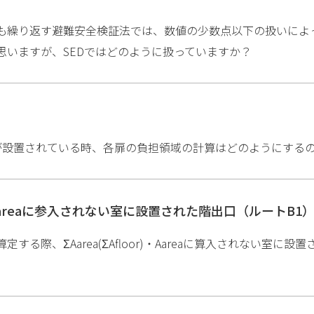
も繰り返す避難安全検証法では、数値の少数点以下の扱いによ
思いますが、SEDではどのように扱っていますか？
が設置されている時、各扉の負担領域の計算はどのようにする
or)・Aareaに参入されない室に設置された階出口（ルートB1
する際、ΣAarea(ΣAfloor)・Aareaに算入されない室に