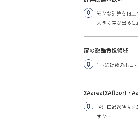
細かな計算を何度
大きく差が出ると
扉の避難負担領域
1室に複数の出口
ΣAarea(ΣAflo
階出口通過時間を算定
すか？