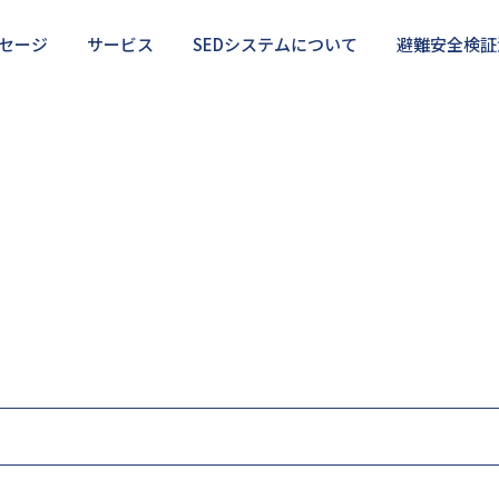
セージ
サービス
SEDシステムについて
避難安全検証
検証法の正しい使い方
・サポート
部分的に相談したい
利用のメリット・デメリット
SEDを使いこなしたい
避