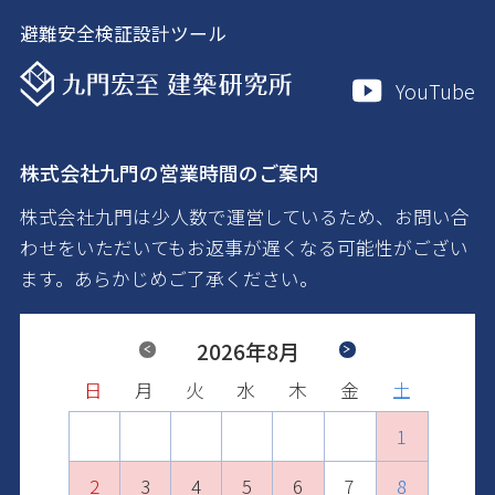
避難安全検証設計ツール
YouTube
株式会社九門の営業時間のご案内
株式会社九門は少人数で運営しているため、お問い合
わせをいただいてもお返事が遅くなる可能性がござい
ます。あらかじめご了承ください。
Previous
2026年8月
Next
日
日
日
日
日
日
月
月
月
月
月
月
火
火
火
火
火
火
水
水
水
水
水
水
木
木
木
木
木
木
金
金
金
金
金
金
土
土
土
土
土
土
1
2
1
3
1
2
4
2
3
1
5
3
4
2
6
4
1
1
5
3
7
5
2
2
6
4
8
6
3
3
7
5
9
7
4
10
4
8
6
8
5
11
5
9
7
9
6
10
12
10
6
8
7
11
13
11
7
9
8
12
10
14
12
8
9