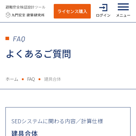
避難安全検証設計ツール
ライセンス購入
ログイン
全てのメニ
FAQ
よくあるご質問
ホーム
FAQ
建具合体
SEDシステムに関わる内容／計算仕様
建具合体