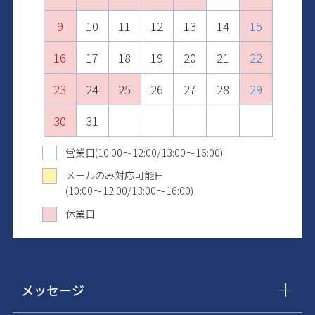
13
11
15
13
10
9
10
14
12
16
14
11
11
15
13
17
15
12
12
16
14
18
16
13
13
17
15
19
17
14
14
18
16
20
18
15
15
19
17
21
19
16
16
20
18
22
20
17
17
21
19
23
21
18
18
22
20
24
22
19
19
23
21
25
23
20
20
24
22
26
24
21
21
25
23
27
25
22
22
26
24
28
26
23
23
27
25
29
27
24
24
28
26
30
28
25
25
29
27
29
26
26
30
28
30
27
27
29
31
28
28
30
29
29
31
30
30
31
31
営業日(10:00～12:00/13:00～16:00)
メールのみ対応可能日
(10:00～12:00/13:00～16:00)
休業日
メッセージ