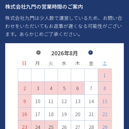
株式会社九門の営業時間のご案内
株式会社九門は少人数で運営しているため、お問い合
わせをいただいてもお返事が遅くなる可能性がござい
ます。あらかじめご了承ください。
Previous
2026年8月
Next
日
日
日
日
日
日
月
月
月
月
月
月
火
火
火
火
火
火
水
水
水
水
水
水
木
木
木
木
木
木
金
金
金
金
金
金
土
土
土
土
土
土
1
2
1
3
1
2
4
2
3
1
5
3
4
2
6
4
1
1
5
3
7
5
2
2
6
4
8
6
3
3
7
5
9
7
4
10
4
8
6
8
5
11
5
9
7
9
6
10
12
10
6
8
7
11
13
11
7
9
8
12
10
14
12
8
9
13
11
15
13
10
9
10
14
12
16
14
11
11
15
13
17
15
12
12
16
14
18
16
13
13
17
15
19
17
14
14
18
16
20
18
15
15
19
17
21
19
16
16
20
18
22
20
17
17
21
19
23
21
18
18
22
20
24
22
19
19
23
21
25
23
20
20
24
22
26
24
21
21
25
23
27
25
22
22
26
24
28
26
23
23
27
25
29
27
24
24
28
26
30
28
25
25
29
27
29
26
26
30
28
30
27
27
29
31
28
28
30
29
29
31
30