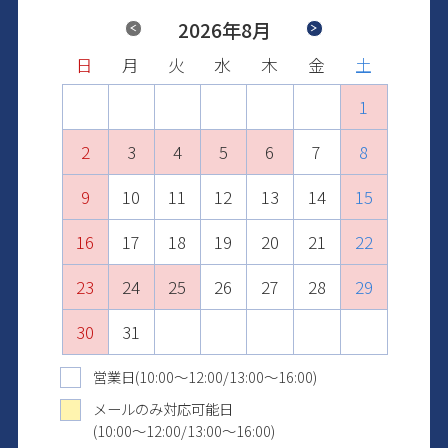
Previous
2026年8月
Next
日
日
日
日
日
日
月
月
月
月
月
月
火
火
火
火
火
火
水
水
水
水
水
水
木
木
木
木
木
木
金
金
金
金
金
金
土
土
土
土
土
土
1
2
1
3
1
2
4
2
3
1
5
3
4
2
6
4
1
1
5
3
7
5
2
2
6
4
8
6
3
3
7
5
9
7
4
10
4
8
6
8
5
11
5
9
7
9
6
10
12
10
6
8
7
11
13
11
7
9
8
12
10
14
12
8
9
13
11
15
13
10
9
10
14
12
16
14
11
11
15
13
17
15
12
12
16
14
18
16
13
13
17
15
19
17
14
14
18
16
20
18
15
15
19
17
21
19
16
16
20
18
22
20
17
17
21
19
23
21
18
18
22
20
24
22
19
19
23
21
25
23
20
20
24
22
26
24
21
21
25
23
27
25
22
22
26
24
28
26
23
23
27
25
29
27
24
24
28
26
30
28
25
25
29
27
29
26
26
30
28
30
27
27
29
31
28
28
30
29
29
31
30
30
31
31
営業日(10:00～12:00/13:00～16:00)
メールのみ対応可能日
(10:00～12:00/13:00～16:00)