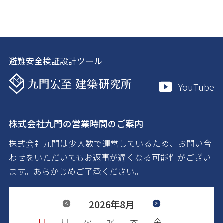
避難安全検証設計ツール
YouTube
株式会社九門の営業時間のご案内
株式会社九門は少人数で運営しているため、お問い合
わせをいただいてもお返事が遅くなる可能性がござい
ます。あらかじめご了承ください。
Previous
2026年8月
Next
日
日
日
日
日
日
月
月
月
月
月
月
火
火
火
火
火
火
水
水
水
水
水
水
木
木
木
木
木
木
金
金
金
金
金
金
土
土
土
土
土
土