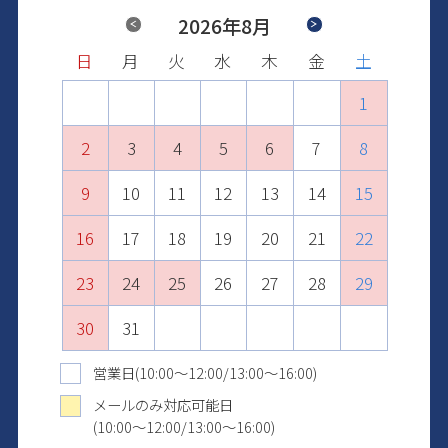
Previous
2026年8月
Next
日
日
日
日
日
日
月
月
月
月
月
月
火
火
火
火
火
火
水
水
水
水
水
水
木
木
木
木
木
木
金
金
金
金
金
金
土
土
土
土
土
土
1
2
1
3
1
2
4
2
3
1
5
3
4
2
6
4
1
1
5
3
7
5
2
2
6
4
8
6
3
3
7
5
9
7
4
10
4
8
6
8
5
11
5
9
7
9
6
10
12
10
6
8
7
11
13
11
7
9
8
12
10
14
12
8
9
13
11
15
13
10
9
10
14
12
16
14
11
11
15
13
17
15
12
12
16
14
18
16
13
13
17
15
19
17
14
14
18
16
20
18
15
15
19
17
21
19
16
16
20
18
22
20
17
17
21
19
23
21
18
18
22
20
24
22
19
19
23
21
25
23
20
20
24
22
26
24
21
21
25
23
27
25
22
22
26
24
28
26
23
23
27
25
29
27
24
24
28
26
30
28
25
25
29
27
29
26
26
30
28
30
27
27
29
31
28
28
30
29
29
31
30
30
31
31
営業日(10:00～12:00/13:00～16:00)
メールのみ対応可能日
(10:00～12:00/13:00～16:00)