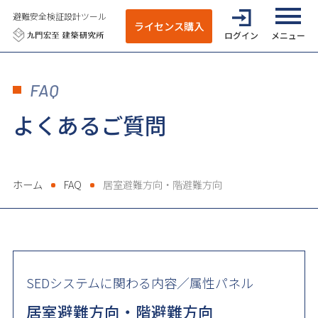
避難安全検証設計ツール
ライセンス購入
ログイン
全てのメニ
FAQ
よくあるご質問
ホーム
FAQ
居室避難方向・階避難方向
SEDシステムに関わる内容／属性パネル
居室避難方向・階避難方向