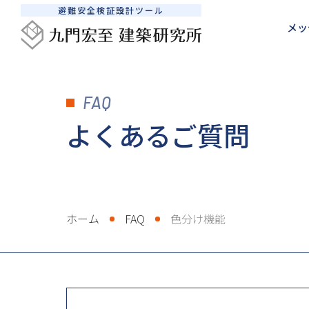
避難安全検証設計ツール
メッ
メッセージ
建築防災設計サポート
SEDシステムについて
避難安全検証法について
FAQ
避難安全検証法使いこなし術
検証計算を依頼したい
私たちの想い
避難安全検証法ルートB1とB2の違い
SEDシステムの活用法
継続的に相談したい
書籍販売
避難安全
販売
よくあるご質問
ホーム
FAQ
色分け機能