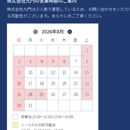
株式会社九門の営業時間のご案内
株式会社九門は少人数で運営しているため、お問い合わせをいただ
る可能性がございます。あらかじめご了承ください。
Previous
2026年8月
Next
日
日
日
日
日
日
月
月
月
月
月
月
火
火
火
火
火
火
水
水
水
水
水
水
木
木
木
木
木
木
金
金
金
金
金
金
土
土
土
土
土
土
1
2
1
3
1
2
4
2
3
1
5
3
4
2
6
4
1
1
5
3
7
5
2
2
6
4
8
6
3
3
7
5
9
7
4
10
4
8
6
8
5
11
5
9
7
9
6
10
12
10
6
8
7
11
13
11
7
9
8
12
10
14
12
8
9
13
11
15
13
10
9
10
14
12
16
14
11
11
15
13
17
15
12
12
16
14
18
16
13
13
17
15
19
17
14
14
18
16
20
18
15
15
19
17
21
19
16
16
20
18
22
20
17
17
21
19
23
21
18
18
22
20
24
22
19
19
23
21
25
23
20
20
24
22
26
24
21
21
25
23
27
25
22
22
26
24
28
26
23
23
27
25
29
27
24
24
28
26
30
28
25
25
29
27
29
26
26
30
28
30
27
27
29
31
28
28
30
29
29
31
30
30
31
31
営業日(10:00～12:00/13:00～16:00)
メールのみ対応可能日