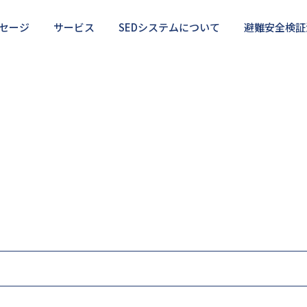
セージ
サービス
SEDシステムについて
避難安全検証
検証法の正しい使い方
・サポート
部分的に相談したい
利用のメリット・デメリット
SEDを使いこなしたい
避