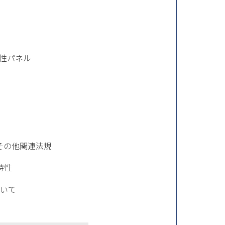
性パネル
その他関連法規
特性
いて