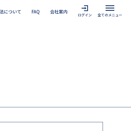
法について
FAQ
会社案内
ログイン
全てのメニュー
難安全検証法を利用する上での注意点