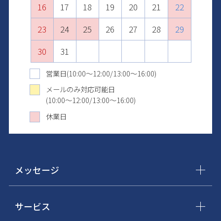
16
20
18
22
20
17
17
21
19
23
21
18
18
22
20
24
22
19
19
23
21
25
23
20
20
24
22
26
24
21
21
25
23
27
25
22
22
26
24
28
26
23
23
27
25
29
27
24
24
28
26
30
28
25
25
29
27
29
26
26
30
28
30
27
27
29
31
28
28
30
29
29
31
30
30
31
31
営業日(10:00～12:00/13:00～16:00)
メールのみ対応可能日
(10:00～12:00/13:00～16:00)
休業日
メッセージ
サービス