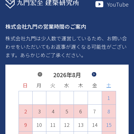
YouTube
株式会社九門の営業時間のご案内
株式会社九門は少人数で運営しているため、お問い合
わせをいただいてもお返事が遅くなる可能性がござい
ます。あらかじめご了承ください。
Previous
2026年8月
Next
日
日
日
日
日
日
月
月
月
月
月
月
火
火
火
火
火
火
水
水
水
水
水
水
木
木
木
木
木
木
金
金
金
金
金
金
土
土
土
土
土
土
1
2
1
3
1
2
4
2
3
1
5
3
4
2
6
4
1
1
5
3
7
5
2
2
6
4
8
6
3
3
7
5
9
7
4
10
4
8
6
8
5
11
5
9
7
9
6
10
12
10
6
8
7
11
13
11
7
9
8
12
10
14
12
8
9
13
11
15
13
10
9
10
14
12
16
14
11
11
15
13
17
15
12
12
16
14
18
16
13
13
17
15
19
17
14
14
18
16
20
18
15
15
19
17
21
19
16