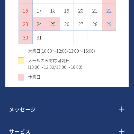
16
20
18
22
20
17
17
21
19
23
21
18
18
22
20
24
22
19
19
23
21
25
23
20
20
24
22
26
24
21
21
25
23
27
25
22
22
26
24
28
26
23
23
27
25
29
27
24
24
28
26
30
28
25
25
29
27
29
26
26
30
28
30
27
27
29
31
28
28
30
29
29
31
30
30
31
31
営業日(10:00～12:00/13:00～16:00)
メールのみ対応可能日
(10:00～12:00/13:00～16:00)
休業日
メッセージ
サービス