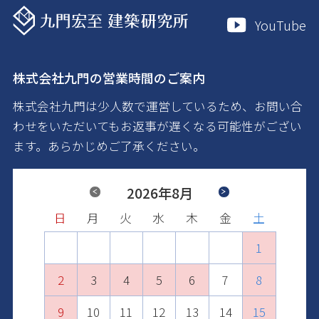
YouTube
株式会社九門の営業時間のご案内
株式会社九門は少人数で運営しているため、お問い合
わせをいただいてもお返事が遅くなる可能性がござい
ます。あらかじめご了承ください。
Previous
2026年8月
Next
日
日
日
日
日
日
月
月
月
月
月
月
火
火
火
火
火
火
水
水
水
水
水
水
木
木
木
木
木
木
金
金
金
金
金
金
土
土
土
土
土
土
1
2
1
3
1
2
4
2
3
1
5
3
4
2
6
4
1
1
5
3
7
5
2
2
6
4
8
6
3
3
7
5
9
7
4
10
4
8
6
8
5
11
5
9
7
9
6
10
12
10
6
8
7
11
13
11
7
9
8
12
10
14
12
8
9
13
11
15
13
10
9
10
14
12
16
14
11
11
15
13
17
15
12
12
16
14
18
16
13
13
17
15
19
17
14
14
18
16
20
18
15
15
19
17
21
19
16