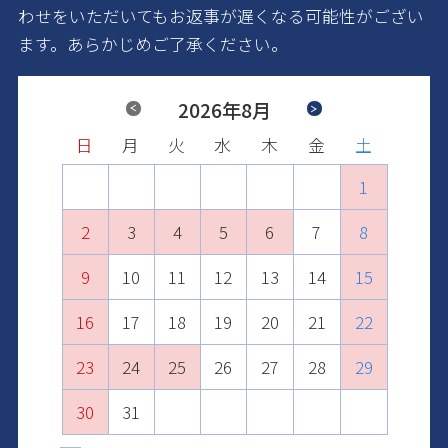
わせをいただいてもお返事が遅くなる可能性がござい
ます。あらかじめご了承ください。
Previous
2026年8月
Next
日
日
日
日
日
日
月
月
月
月
月
月
火
火
火
火
火
火
水
水
水
水
水
水
木
木
木
木
木
木
金
金
金
金
金
金
土
土
土
土
土
土
1
2
1
3
1
2
4
2
3
1
5
3
4
2
6
4
1
1
5
3
7
5
2
2
6
4
8
6
3
3
7
5
9
7
4
10
4
8
6
8
5
11
5
9
7
9
6
10
12
10
6
8
7
11
13
11
7
9
8
12
10
14
12
8
9
13
11
15
13
10
9
10
14
12
16
14
11
11
15
13
17
15
12
12
16
14
18
16
13
13
17
15
19
17
14
14
18
16
20
18
15
15
19
17
21
19
16
16
20
18
22
20
17
17
21
19
23
21
18
18
22
20
24
22
19
19
23
21
25
23
20
20
24
22
26
24
21
21
25
23
27
25
22
22
26
24
28
26
23
23
27
25
29
27
24
24
28
26
30
28
25
25
29
27
29
26
26
30
28
30
27
27
29
31
28
28
30
29
29
31
30
30
31
31