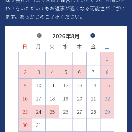
わせをいただいてもお返事が遅くなる可能性がござい
ます。あらかじめご了承ください。
Previous
2026年8月
Next
日
日
日
日
日
日
月
月
月
月
月
月
火
火
火
火
火
火
水
水
水
水
水
水
木
木
木
木
木
木
金
金
金
金
金
金
土
土
土
土
土
土
1
2
1
3
1
2
4
2
3
1
5
3
4
2
6
4
1
1
5
3
7
5
2
2
6
4
8
6
3
3
7
5
9
7
4
10
4
8
6
8
5
11
5
9
7
9
6
10
12
10
6
8
7
11
13
11
7
9
8
12
10
14
12
8
9
13
11
15
13
10
9
10
14
12
16
14
11
11
15
13
17
15
12
12
16
14
18
16
13
13
17
15
19
17
14
14
18
16
20
18
15
15
19
17
21
19
16
16
20
18
22
20
17
17
21
19
23
21
18
18
22
20
24
22
19
19
23
21
25
23
20
20
24
22
26
24
21
21
25
23
27
25
22
22
26
24
28
26
23
23
27
25
29
27
24
24
28
26
30
28
25
25
29
27
29
26
26
30
28
30
27
27
29
31
28
28
30
29
29
31
30
30
31
31